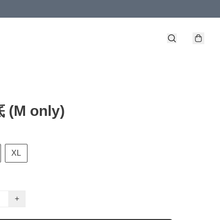
(M only)
XL
+