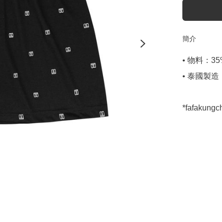
簡介
• 物料：35% 
• 泰國製造

*fafaku