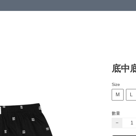
底中底 
Size
M
L
數量
−