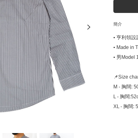
簡介
• 亨利領設計
• Made in T
• 男Model 1
📌Size char
M - 胸闊: 5
L - 胸闊:52
XL - 胸闊: 