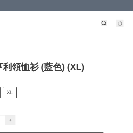
利領恤衫 (藍色) (XL)
XL
+