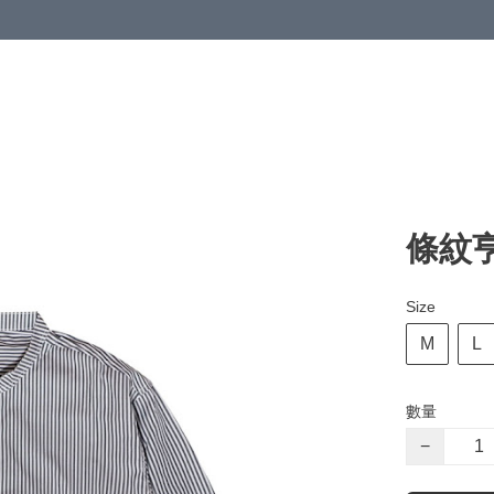
條紋亨
Size
M
L
數量
−