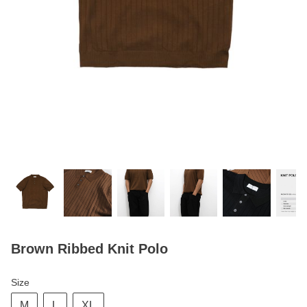
Brown Ribbed Knit Polo
Size
M
L
XL