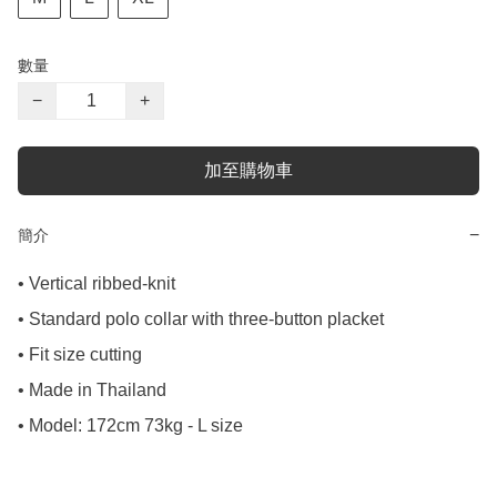
數量
−
+
加至購物車
−
簡介
• Vertical ribbed-knit

• Standard polo collar with three-button placket

• Fit size cutting

• Made in Thailand

• Model: 172cm 73kg - L size