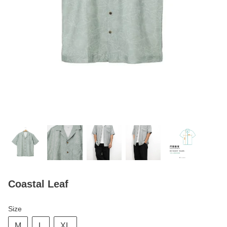
Coastal Leaf
Size
M
L
XL