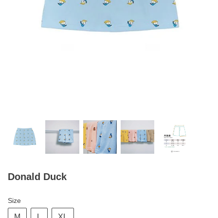
Donald Duck
Size
M
L
XL