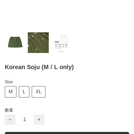
Korean Soju (M / L only)
Size
M
L
XL
數量
−
+