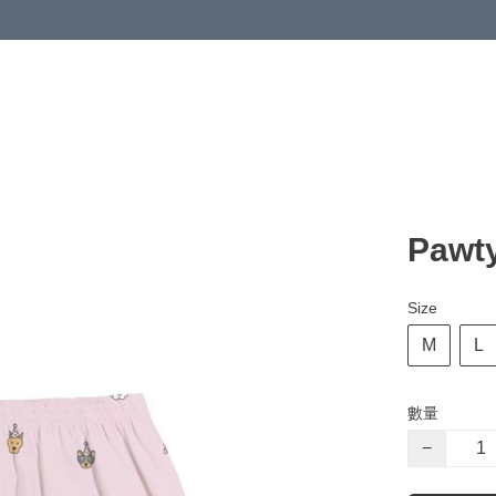
Pawty
Size
M
L
數量
−