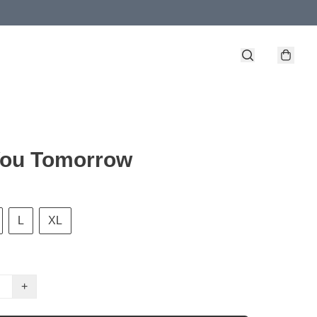
You Tomorrow
L
XL
+