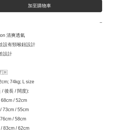
加至購物車
−
tton 清爽透氣

，並設有頸喉鈕設計

差設計

🇭

cm; 74kg; L size

 / 後長 / 闊度):

m / 83cm / 62cm