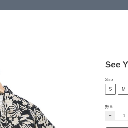
See 
Size
S
M
數量
−